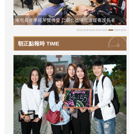
樂齡學員穿學士服圓夢 朝陽第三人生大學開啟銀髮新篇
朝
者
章
定
朝正點報時 TIME