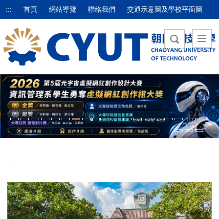
跳
:::
首頁
網站導覽
聯絡我們
交通示意圖及學校平面圖
到
主
要
內
容
區
:::